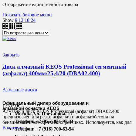
Отображение единственного товара
Показать боковое меню
Show
9
12
18
24
Закрыть
Диск алмазный KEOS Professional сегментный
(асфальт) 400мм/25,4/20 (DBA02.400)
Алмазные диски
Официальный дилер оборудования и
17 760
₽
алмазной оснастки KEOS
Алмазный диск KEOS Professional (асфальт) DBA02.400
Москва, ул. Плеханова, 17
предназначен для резки асфальта и асфальтобетона на
Телефон: +7 (925) 831-97-31
бензиновых и электрических резчиках. Используется, как для
В корзину
Телефон: +7 (916) 700-63-54