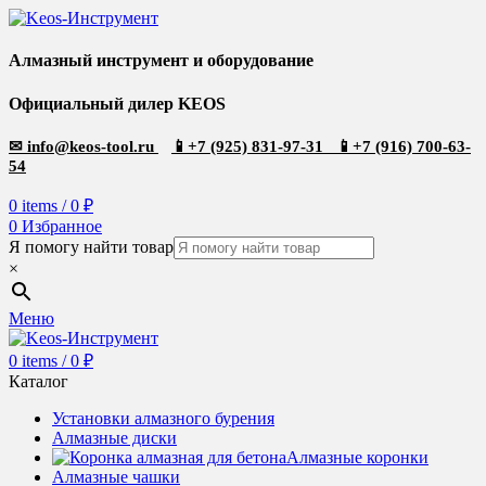
Алмазный инструмент и оборудование
Официальный дилер KEOS
✉
info@keos-tool.ru
📱
+7 (925) 831-97-31
📱
+7 (916) 700-63-
54
0
items
/
0
₽
0
Избранное
Я помогу найти товар
×
Меню
0
items
/
0
₽
Каталог
Установки алмазного бурения
Алмазные диски
Алмазные коронки
Алмазные чашки