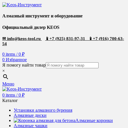
Алмазный инструмент и оборудование
Официальный дилер KEOS
✉
info@keos-tool.ru
📱
+7 (925) 831-97-31
📱
+7 (916) 700-63-
54
0
items
/
0
₽
0
Избранное
Я помогу найти товар
×
Меню
0
items
/
0
₽
Каталог
Установки алмазного бурения
Алмазные диски
Алмазные коронки
Алмазные чашки