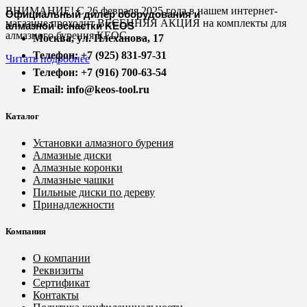
ВНИМАНИЕ! С 26 февраля 2025 года в нашем интернет-
Официальный дилер оборудования и
магазине проходит ВЕСЕННЯЯ АКЦИЯ на комплекты для
алмазной оснастки KEOS
алмазного бурения КЕОС. ...
Москва, ул. Плеханова, 17
Телефон: +7 (925) 831-97-31
Читать подробнее
Телефон: +7 (916) 700-63-54
Email: info@keos-tool.ru
Каталог
Установки алмазного бурения
Алмазные диски
Алмазные коронки
Алмазные чашки
Пильные диски по дереву
Принадлежности
Компания
О компании
Реквизиты
Сертификат
Контакты