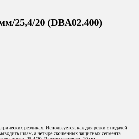
мм/25,4/20 (DBA02.400)
трических резчиках. Используется, как для резки с подачей
 выводить шлам, а четыре скошенных защитных сегмента
дка диска -25,4/20. Высота сегмента -10 мм.