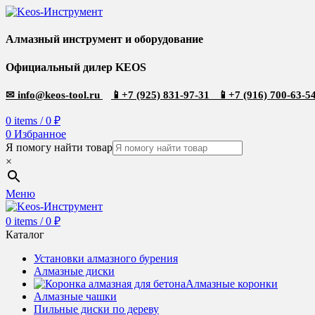
Алмазный инструмент и оборудование
Официальный дилер KEOS
✉
info@keos-tool.ru
📱
+7 (925) 831-97-31
📱
+7 (916) 700-63-5
0
items
/
0
₽
0
Избранное
Я помогу найти товар
×
Меню
0
items
/
0
₽
Каталог
Установки алмазного бурения
Алмазные диски
Алмазные коронки
Алмазные чашки
Пильные диски по дереву