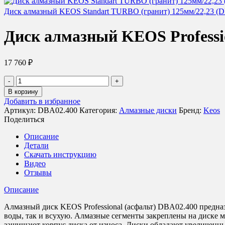
Диск алмазный KEOS Standart TURBO (гранит) 125мм/22,23 (
Диск алмазный KEOS Professio
17 760
₽
Количество
товара
В корзину
Диск
Добавить в избранное
алмазный
Артикул:
DBA02.400
Категория:
Алмазные диски
Бренд:
Keos
KEOS
Поделиться
Professional
сегментный
Описание
(асфальт)
Детали
400мм/25,4/20
Скачать инструкцию
(DBA02.400)
Видео
Отзывы
Описание
Алмазный диск KEOS Professional (асфальт) DBA02.400 предназн
воды, так и всухую. Алмазные сегменты закреплены на диске
защищают корпус диска от износа. Диски обладают увеличенным