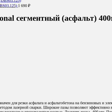
DBS03.125)
1 690
₽
nal сегментный (асфальт) 400
ачен для резки асфальта и асфальтобетона на бензиновых и элек
 методом лазерной сварки. Широкие пазы позволяют эффективно
 ресурсом и производительностью. Диаметр диска- 400 мм. Поса