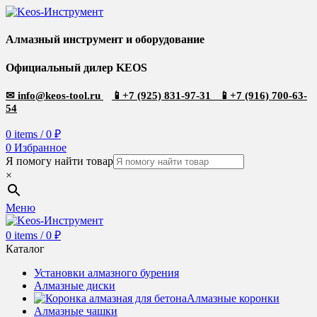
Алмазный инструмент и оборудование
Официальный дилер KEOS
✉
info@keos-tool.ru
📱
+7 (925) 831-97-31
📱
+7 (916) 700-63-
54
0
items
/
0
₽
0
Избранное
Я помогу найти товар
×
Меню
0
items
/
0
₽
Каталог
Установки алмазного бурения
Алмазные диски
Алмазные коронки
Алмазные чашки