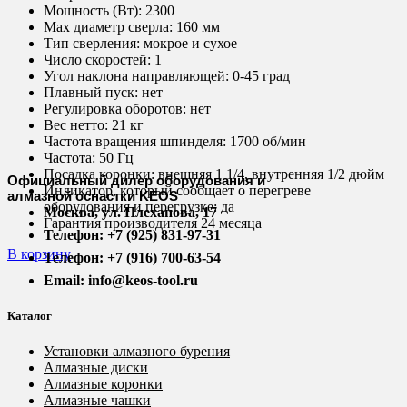
Мощность (Вт):
2300
Max диаметр сверла:
160 мм
Тип сверления:
мокрое и сухое
Число скоростей:
1
Угол наклона направляющей:
0-45 град
Плавный пуск:
нет
Регулировка оборотов:
нет
Вес нетто:
21 кг
Частота вращения шпинделя:
1700 об/мин
Частота:
50 Гц
Посадка коронки:
внешняя 1 1/4, внутренняя 1/2 дюйм
Официальный дилер оборудования и
Индикатор, который сообщает о перегреве
алмазной оснастки KEOS
оборудования и перегрузке: да
Москва, ул. Плеханова, 17
Гарантия производителя 24 месяца
Телефон: +7 (925) 831-97-31
В корзину
Телефон: +7 (916) 700-63-54
Email: info@keos-tool.ru
Каталог
Установки алмазного бурения
Алмазные диски
Алмазные коронки
Алмазные чашки