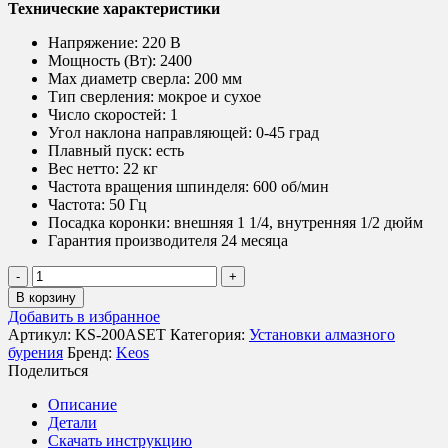
Технические характеристики
Напряжение:
220 В
Мощность (Вт):
2400
Max диаметр сверла:
200 мм
Тип сверления:
мокрое и сухое
Число скоростей:
1
Угол наклона направляющей:
0-45 град
Плавный пуск:
есть
Вес нетто:
22 кг
Частота вращения шпинделя:
600 об/мин
Частота:
50 Гц
Посадка коронки:
внешняя 1 1/4, внутренняя 1/2 дюйм
Гарантия производителя 24 месяца
Количество
товара
В корзину
Комплект
Добавить в избранное
для
Артикул:
KS-200ASET
Категория:
Установки алмазного
алмазного
бурения
Бренд:
Keos
бурения
Поделиться
KEOS
KS-
Описание
200
Детали
Aset
Скачать инструкцию