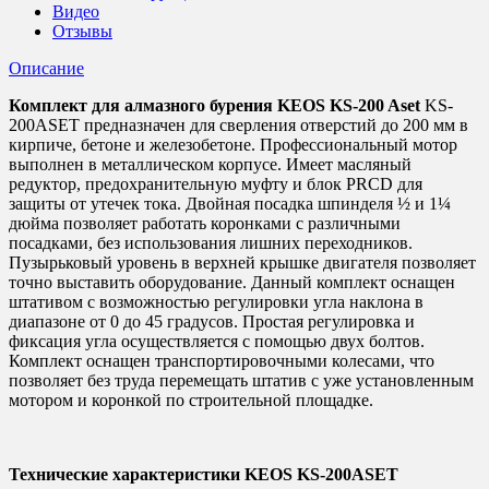
(штатив
Видео
c
Отзывы
регулировкой)
Описание
Комплект для алмазного бурения KEOS KS-200 Aset
KS-
200ASET предназначен для сверления отверстий до 200 мм в
кирпиче, бетоне и железобетоне. Профессиональный мотор
выполнен в металлическом корпусе. Имеет масляный
редуктор, предохранительную муфту и блок PRCD для
защиты от утечек тока. Двойная посадка шпинделя ½ и 1¼
дюйма позволяет работать коронками с различными
посадками, без использования лишних переходников.
Пузырьковый уровень в верхней крышке двигателя позволяет
точно выставить оборудование. Данный комплект оснащен
штативом с возможностью регулировки угла наклона в
диапазоне от 0 до 45 градусов. Простая регулировка и
фиксация угла осуществляется с помощью двух болтов.
Комплект оснащен транспортировочными колесами, что
позволяет без труда перемещать штатив с уже установленным
мотором и коронкой по строительной площадке.
Технические характеристики KEOS KS-200ASET