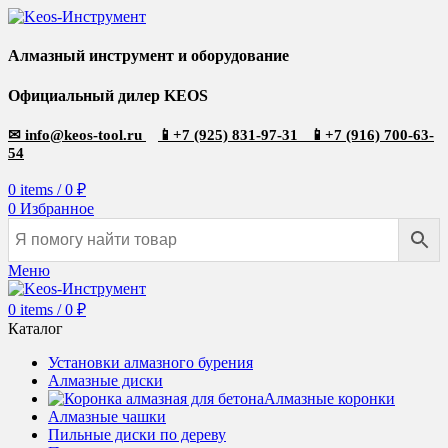
Алмазный инструмент и оборудование
Официальный дилер KEOS
✉
info@keos-tool.ru
📱
+7 (925) 831-97-31
📱
+7 (916) 700-63-
54
0
items
/
0
₽
0
Избранное
Меню
0
items
/
0
₽
Каталог
Установки алмазного бурения
Алмазные диски
Алмазные коронки
Алмазные чашки
Пильные диски по дереву