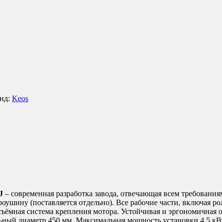
нд:
Keos
J
– современная разработка завода, отвечающая всем требовани
оушину (поставляется отдельно). Все рабочие части, включая ро
ъёмная система крепления мотора. Устойчивая и эргономичная оп
ый диаметр 450 мм. Максимальная мощность установки 4.5 кВт. 