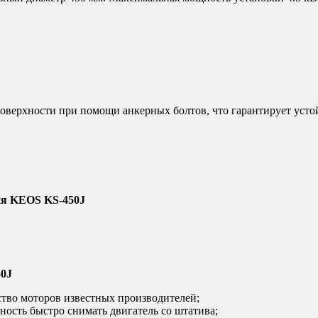
оверхности при помощи анкерных болтов, что гарантирует усто
ия KEOS KS-450J
50J
ство моторов известных производителей;
ость быстро снимать двигатель со штатива;