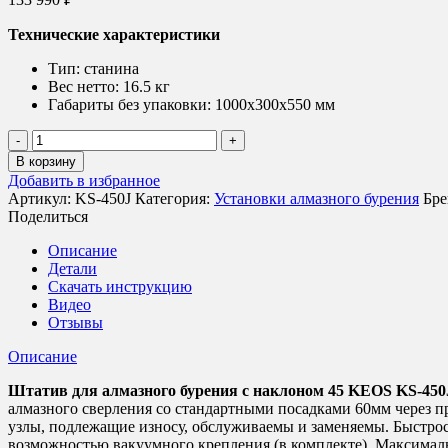
Технические характеристики
Тип:
станина
Вес нетто:
16.5 кг
Габариты без упаковки:
1000х300х550 мм
Количество
товара
В корзину
Штатив
Добавить в избранное
для
Артикул:
KS-450J
Категория:
Установки алмазного бурения
Бре
алмазного
Поделиться
бурения
с
Описание
наклоном
Детали
45
Скачать инструкцию
KEOS
Видео
KS-
Отзывы
450J
Описание
Штатив для алмазного бурения с наклоном 45 KEOS KS-450
алмазного сверления со стандартными посадками 60мм через пр
узлы, подлежащие износу, обслуживаемы и заменяемы. Быстрос
возможностью вакуумного крепления (в комплекте). Максимальн