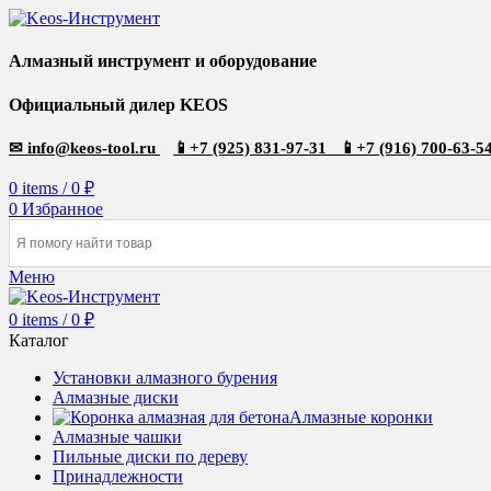
Алмазный инструмент и оборудование
Официальный дилер KEOS
✉
info@keos-tool.ru
📱
+7 (925) 831-97-31
📱
+7 (916) 700-63-5
0
items
/
0
₽
0
Избранное
Меню
0
items
/
0
₽
Каталог
Установки алмазного бурения
Алмазные диски
Алмазные коронки
Алмазные чашки
Пильные диски по дереву
Принадлежности