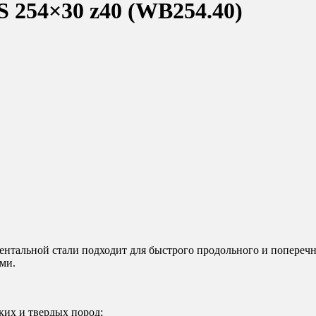
 254×30 z40 (WB254.40)
тальной стали подходит для быстрого продольного и поперечно
ми.
ких и твердых пород;