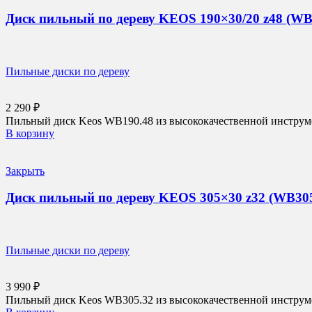
Диск пильный по дереву KEOS 190×30/20 z48 (WB
Пильные диски по дереву
2 290
₽
Пильный диск Keos WB190.48 из высококачественной инструмен
В корзину
Закрыть
Диск пильный по дереву KEOS 305×30 z32 (WB305
Пильные диски по дереву
3 990
₽
Пильный диск Keos WB305.32 из высококачественной инструмен