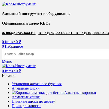
Алмазный инструмент и оборудование
Официальный дилер KEOS
✉
info@keos-tool.ru
📱
+7 (925) 831-97-31
📱
+7 (916) 700-63-5
0
items
/
0
₽
0
Избранное
Меню
0
items
/
0
₽
Каталог
Установки алмазного бурения
Алмазные диски
Алмазные коронки
Алмазные чашки
Пильные диски по дереву
Принадлежности