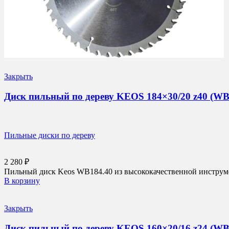
Закрыть
Диск пильный по дереву KEOS 184×30/20 z40 (WB
Пильные диски по дереву
2 280
₽
Пильный диск Keos WB184.40 из высококачественной инструмен
В корзину
Закрыть
Диск пильный по дереву KEOS 160×20/16 z24 (WB