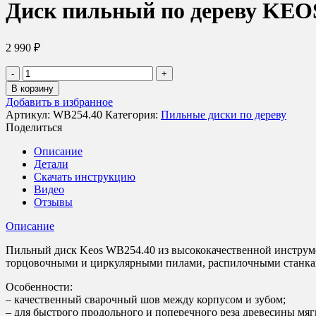
Диск пильный по дереву KEOS
2 990
₽
Количество
товара
В корзину
Диск
Добавить в избранное
пильный
Артикул:
WB254.40
Категория:
Пильные диски по дереву
по
Поделиться
дереву
KEOS
Описание
254x30
Детали
z40
Скачать инструкцию
(WB254.40)
Видео
Отзывы
Описание
Пильный диск Keos WB254.40 из высококачественной инструмен
торцовочными и циркулярными пилами, распилочными станка
Особенности:
– качественный сварочный шов между корпусом и зубом;
– для быстрого продольного и поперечного реза древесины мяг