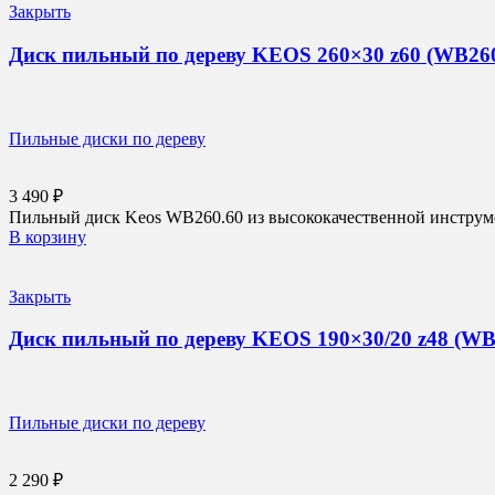
Закрыть
Диск пильный по дереву KEOS 260×30 z60 (WB260
Пильные диски по дереву
3 490
₽
Пильный диск Keos WB260.60 из высококачественной инструмен
В корзину
Закрыть
Диск пильный по дереву KEOS 190×30/20 z48 (WB
Пильные диски по дереву
2 290
₽