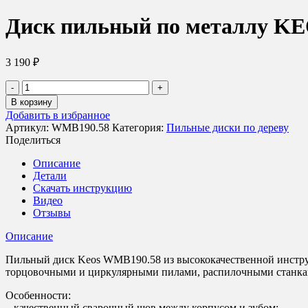
Диск пильный по металлу KE
3 190
₽
Количество
товара
В корзину
Диск
Добавить в избранное
пильный
Артикул:
WMB190.58
Категория:
Пильные диски по дереву
по
Поделиться
металлу
KEOS
Описание
190x30/20
Детали
z58
Скачать инструкцию
(WMB190.58)
Видео
Отзывы
Описание
Пильный диск Keos WMB190.58 из высококачественной инструме
торцовочными и циркулярными пилами, распилочными станка
Особенности:
– качественный сварочный шов между корпусом и зубом;