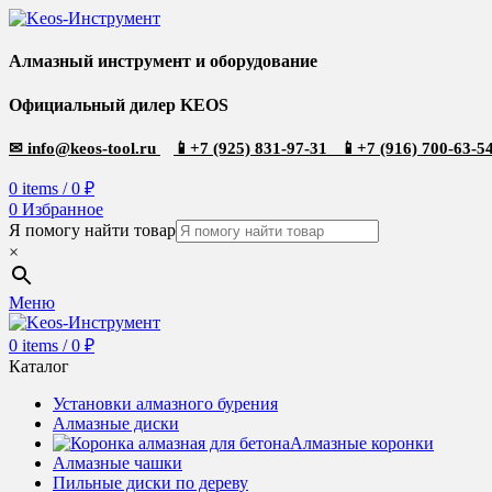
Алмазный инструмент и оборудование
Официальный дилер KEOS
✉
info@keos-tool.ru
📱
+7 (925) 831-97-31
📱
+7 (916) 700-63-5
0
items
/
0
₽
0
Избранное
Я помогу найти товар
×
Меню
0
items
/
0
₽
Каталог
Установки алмазного бурения
Алмазные диски
Алмазные коронки
Алмазные чашки
Пильные диски по дереву