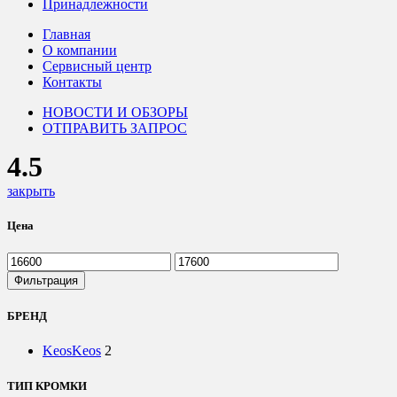
Принадлежности
Главная
О компании
Сервисный центр
Контакты
НОВОСТИ И ОБЗОРЫ
ОТПРАВИТЬ ЗАПРОС
4.5
закрыть
Цена
Минимальная
Максимальная
цена
цена
Фильтрация
БРЕНД
Keos
Keos
2
ТИП КРОМКИ