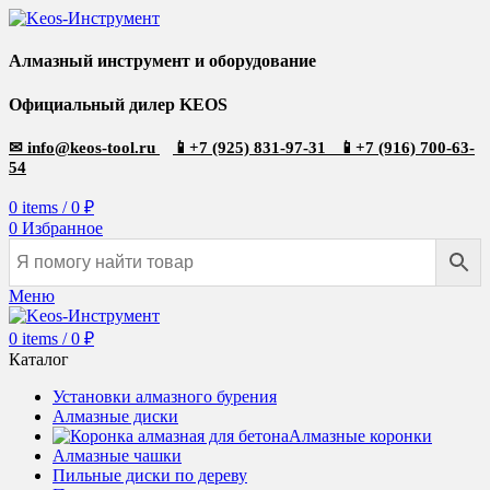
Алмазный инструмент и оборудование
Официальный дилер KEOS
✉
info@keos-tool.ru
📱
+7 (925) 831-97-31
📱
+7 (916) 700-63-
54
0
items
/
0
₽
0
Избранное
Меню
0
items
/
0
₽
Каталог
Установки алмазного бурения
Алмазные диски
Алмазные коронки
Алмазные чашки
Пильные диски по дереву