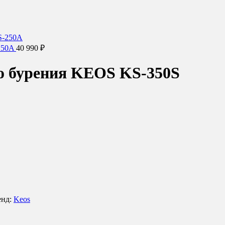
-250A
40 990
₽
о бурения KEOS KS-350S
енд:
Keos