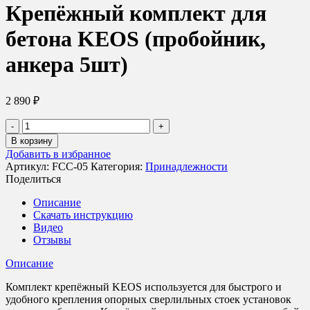
Крепёжный комплект для
бетона KEOS (пробойник,
анкера 5шт)
2 890
₽
Количество
товара
В корзину
Крепёжный
Добавить в избранное
комплект
Артикул:
FCC-05
Категория:
Принадлежности
для
Поделиться
бетона
KEOS
Описание
(пробойник,
Скачать инструкцию
анкера
Видео
5шт)
Отзывы
Описание
Комплект крепёжный KEOS используется для быстрого и
удобного крепления опорных сверлильных стоек установок