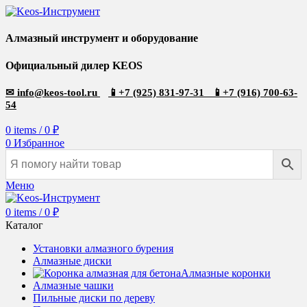
Алмазный инструмент и оборудование
Официальный дилер KEOS
✉
info@keos-tool.ru
📱
+7 (925) 831-97-31
📱
+7 (916) 700-63-
54
0
items
/
0
₽
0
Избранное
Меню
0
items
/
0
₽
Каталог
Установки алмазного бурения
Алмазные диски
Алмазные коронки
Алмазные чашки
Пильные диски по дереву