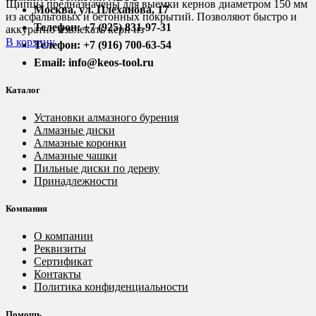
Щипцы предназначены для выемки кернов диаметром 150 мм
Москва, ул. Плеханова, 17
из асфальтовых и бетонных покрытий. Позволяют быстро и
Телефон: +7 (925) 831-97-31
аккуратно извлекать керн из
В корзину
Телефон: +7 (916) 700-63-54
Email: info@keos-tool.ru
Каталог
Установки алмазного бурения
Алмазные диски
Алмазные коронки
Алмазные чашки
Пильные диски по дереву
Принадлежности
Компания
О компании
Реквизиты
Сертификат
Контакты
Политика конфиденциальности
Помощь