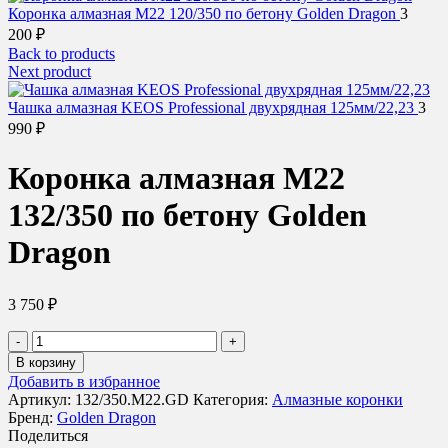
Коронка алмазная М22 120/350 по бетону Golden Dragon
3
200
₽
Back to products
Next product
Чашка алмазная KEOS Professional двухрядная 125мм/22,23
3
990
₽
Коронка алмазная М22
132/350 по бетону Golden
Dragon
3 750
₽
Количество
товара
В корзину
Коронка
Добавить в избранное
алмазная
Артикул:
132/350.M22.GD
Категория:
Алмазные коронки
М22
Бренд:
Golden Dragon
132/350
Поделиться
по