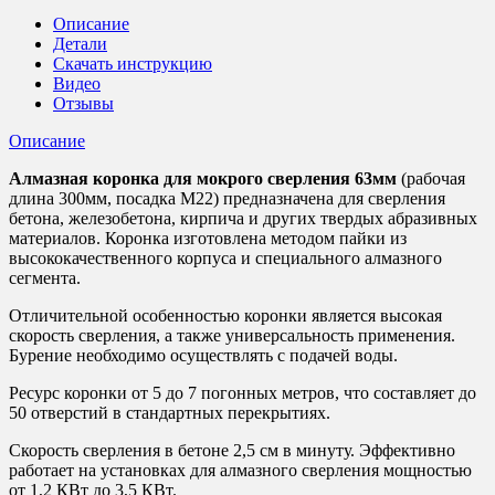
бетону
Описание
Golden
Детали
Dragon
Скачать инструкцию
Видео
Отзывы
Описание
Алмазная коронка для мокрого сверления 63мм
(рабочая
длина 300мм, посадка M22) предназначена для сверления
бетона, железобетона, кирпича и других твердых абразивных
материалов. Коронка изготовлена методом пайки из
высококачественного корпуса и специального алмазного
сегмента.
Отличительной особенностью коронки является высокая
скорость сверления, а также универсальность применения.
Бурение необходимо осуществлять с подачей воды.
Ресурс коронки от 5 до 7 погонных метров, что составляет до
50 отверстий в стандартных перекрытиях.
Скорость сверления в бетоне 2,5 см в минуту. Эффективно
работает на установках для алмазного сверления мощностью
от 1,2 КВт до 3,5 КВт.