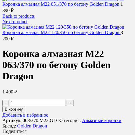
Коронка алмазная М22 051/370 по бетону Golden Dragon
1
390
₽
Back to products
Next product
Коронка алмазная М22 120/350 по бетону Golden Dragon
3
200
₽
Коронка алмазная М22
063/370 по бетону Golden
Dragon
1 490
₽
Количество
товара
В корзину
Коронка
Добавить в избранное
алмазная
Артикул:
063/370.M22.GD
Категория:
Алмазные коронки
М22
Бренд:
Golden Dragon
063/370
Поделиться
по