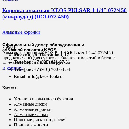
Коронка алмазная KEOS PULSAR 1 1/4″ 072/450
(микроудар) (DCL072.450)
Алмазные коронки
Официальный дилер оборудования и
7 990
₽
алмазной оснастки KEOS
Алмазные коронки KEOS PULSAR Lazer 1 1/4″ 072/450
Москва, ул. Плеханова, 17
предназначены для сухого сверления отверстий в бетоне,
Телефон: +7 (925) 831-97-31
железобетоне, кирпиче и в других
В корзину
Телефон: +7 (916) 700-63-54
Email: info@keos-tool.ru
Каталог
Установки алмазного бурения
Алмазные диски
Алмазные коронки
Алмазные чашки
Пильные диски по дереву
Принадлежности