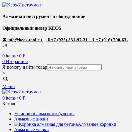
Алмазный инструмент и оборудование
Официальный дилер KEOS
✉
info@keos-tool.ru
📱
+7 (925) 831-97-31
📱
+7 (916) 700-63-
54
0
items
/
0
₽
0
Избранное
Я помогу найти товар
×
Меню
0
items
/
0
₽
Каталог
Установки алмазного бурения
Алмазные диски
Алмазные коронки
Алмазные чашки