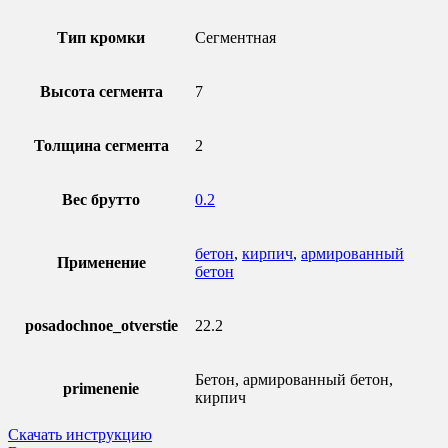
Тип кромки
Сегментная
Высота сегмента
7
Толщина сегмента
2
Вес брутто
0.2
бетон
,
кирпич
,
армированный
Применение
бетон
posadochnoe_otverstie
22.2
Бетон, армированный бетон,
primenenie
кирпич
Скачать инструкцию