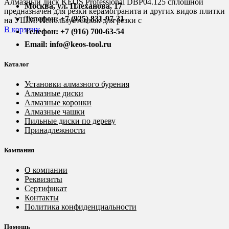
Алмазный диск KEOS Professional DBP04.125 сплошной
Москва, ул. Плеханова, 17
предназначен для резки керамогранита и других видов плитки
Телефон: +7 (925) 831-97-31
на УШМ. Используется,как для резки с
В корзину
Телефон: +7 (916) 700-63-54
Email: info@keos-tool.ru
Каталог
Установки алмазного бурения
Алмазные диски
Алмазные коронки
Алмазные чашки
Пильные диски по дереву
Принадлежности
Компания
О компании
Реквизиты
Сертификат
Контакты
Политика конфиденциальности
Помощь