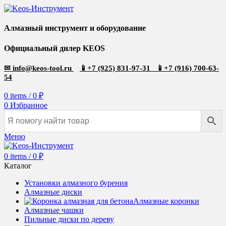
Алмазный инструмент и оборудование
Официальный дилер KEOS
✉
info@keos-tool.ru
📱
+7 (925) 831-97-31
📱
+7 (916) 700-63-
54
0
items
/
0
₽
0
Избранное
Меню
0
items
/
0
₽
Каталог
Установки алмазного бурения
Алмазные диски
Алмазные коронки
Алмазные чашки
Пильные диски по дереву