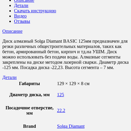
Описание
(железобетон)
Детали
125мм/22,23
Скачать инструкцию
Видео
Отзывы
Описание
Диск алмазный Solga Diamant BASIC 125мм предназначен для
резки различных общестроительных материалов, таких как
бетон, армированный бетон, кирпич и тд.на УШМ. Диск
можно использовать без подачи воды. Алмазные сегменты
закреплены на диске методом лазерной сварки. Диаметр диска
-125 мм. Посадка диска -22,23. Высота сегмента – 7 мм.
Детали
Габариты
129 × 129 × 8 см
Диаметр диска, мм
125
Посадочное отверстие,
22.2
мм
Brand
Solga Diamant