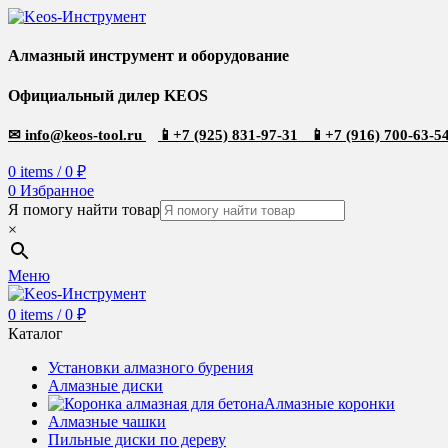
Алмазный инструмент и оборудование
Официальный дилер KEOS
✉
info@keos-tool.ru
📱
+7 (925) 831-97-31
📱
+7 (916) 700-63-5
0
items
/
0
₽
0
Избранное
Я помогу найти товар
×
Меню
0
items
/
0
₽
Каталог
Установки алмазного бурения
Алмазные диски
Алмазные коронки
Алмазные чашки
Пильные диски по дереву