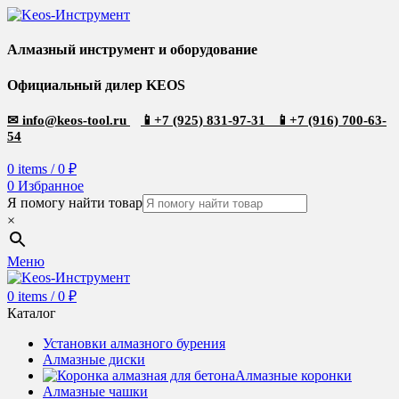
Алмазный инструмент и оборудование
Официальный дилер KEOS
✉
info@keos-tool.ru
📱
+7 (925) 831-97-31
📱
+7 (916) 700-63-
54
0
items
/
0
₽
0
Избранное
Я помогу найти товар
×
Меню
0
items
/
0
₽
Каталог
Установки алмазного бурения
Алмазные диски
Алмазные коронки
Алмазные чашки