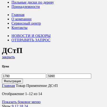
Пильные диски по дереву
Принадлежности
Главная
О компании
Сервисный центр
Контакты
НОВОСТИ И ОБЗОРЫ
ОТПРАВИТЬ ЗАПРОС
ДСтП
закрыть
Цена
Минимальная
Максимальная
цена
цена
Фильтрация
Главная
Товар Применение
ДСтП
Цены:
Отображение 1–12 из 14
по
Показать боковое меню
возрастанию
Show
9
12
18
24