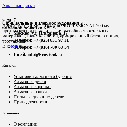
Алмазные диски
9 290
₽
Официальный дилер оборудования и
Диск алмазный Solga Diamant PROFESSIONAL 300 мм
алмазной оснастки KEOS
предназначен для резки различных общестроительных
Москва, ул. Плеханова, 17
материалов, таких как бетон, армированный бетон, кирпич,
Телефон: +7 (925) 831-97-31
тротуарный
В корзину
Телефон: +7 (916) 700-63-54
Email: info@keos-tool.ru
Каталог
Установки алмазного бурения
Алмазные диски
Алмазные коронки
Алмазные чашки
Пильные диски по дереву
Принадлежности
Компания
О компании