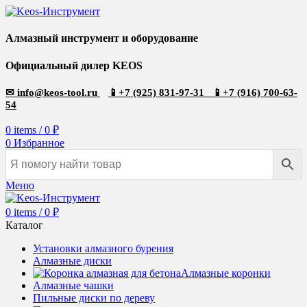
Алмазный инструмент и оборудование
Официальный дилер KEOS
✉
info@keos-tool.ru
📱
+7 (925) 831-97-31
📱
+7 (916) 700-63-
54
0
items
/
0
₽
0
Избранное
Меню
0
items
/
0
₽
Каталог
Установки алмазного бурения
Алмазные диски
Алмазные коронки
Алмазные чашки
Пильные диски по дереву