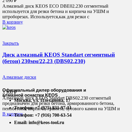
2 090
₽
Алмазный диск KEOS ECO DBE02.230 сегментный
используется для резки бетона и кирпича на УШМ и
штроборезах. Используется,как для резки с
В корзину
Закрыть
Диск алмазный KEOS Standart сегментный
(бетон) 230мм/22,23 (DBS02.230)
Алмазные диски
Официальный дилер оборудования и
3 100
₽
алмазной оснастки KEOS
Алмазный диск KEOS Standart DBS02.230 сегментый
Москва, ул. Плеханова, 17
предназначен для резки бетона, армированного бетона,
Телефон: +7 (925) 831-97-31
пенобетона, кирпича, гранита, бутового камня на УШМ и
В корзину
Телефон: +7 (916) 700-63-54
Email: info@keos-tool.ru