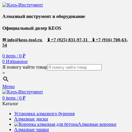
Алмазный инструмент и оборудование
Официальный дилер KEOS
✉
info@keos-tool.ru
📱
+7 (925) 831-97-31
📱
+7 (916) 700-63-
54
0
items
/
0
₽
0
Избранное
Я помогу найти товар
×
Меню
0
items
/
0
₽
Каталог
Установки алмазного бурения
Алмазные диски
Алмазные коронки
Алмазные чашки