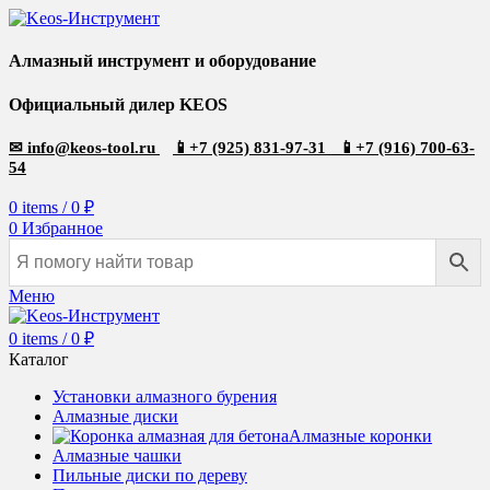
Алмазный инструмент и оборудование
Официальный дилер KEOS
✉
info@keos-tool.ru
📱
+7 (925) 831-97-31
📱
+7 (916) 700-63-
54
0
items
/
0
₽
0
Избранное
Меню
0
items
/
0
₽
Каталог
Установки алмазного бурения
Алмазные диски
Алмазные коронки
Алмазные чашки
Пильные диски по дереву