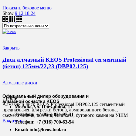
Показать боковое меню
Show
9
12
18
24
Закрыть
Диск алмазный KEOS Professional сегментный
(бетон) 125мм/22,23 (DBP02.125)
Алмазные диски
Официальный дилер оборудования и
2 090
₽
алмазной оснастки KEOS
Алмазный диск KEOS Professional DBP02.125 сегментный
Москва, ул. Плеханова, 17
предназначен для резки бетона, армированного бетона,
Телефон: +7 (925) 831-97-31
свежего бетона, шамота, силиката, бутового камня на УШМ
В корзину
Телефон: +7 (916) 700-63-54
Email: info@keos-tool.ru