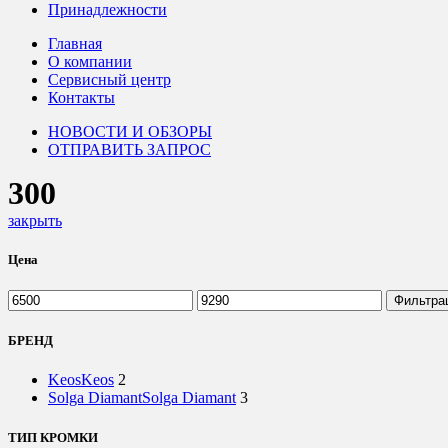
Принадлежности
Главная
О компании
Сервисный центр
Контакты
НОВОСТИ И ОБЗОРЫ
ОТПРАВИТЬ ЗАПРОС
300
закрыть
Цена
Минимальная
Максимальная
Фильтра
цена
цена
БРЕНД
Keos
Keos
2
Solga Diamant
Solga Diamant
3
ТИП КРОМКИ