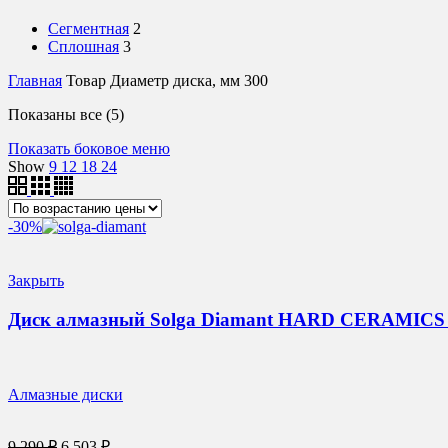
Сегментная
2
Сплошная
3
Главная
Товар Диаметр диска, мм
300
Цены:
Показаны все (5)
по
Показать боковое меню
возрастанию
Show
9
12
18
24
-30%
Закрыть
Диск алмазный Solga Diamant HARD CERAMICS с
Алмазные диски
Первоначальная
Текущая
9 290
₽
6 503
₽