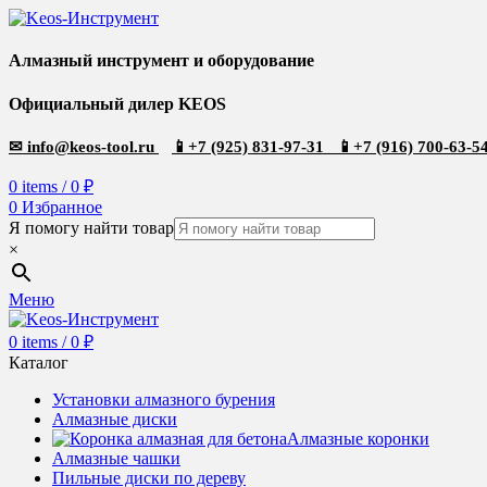
Алмазный инструмент и оборудование
Официальный дилер KEOS
✉
info@keos-tool.ru
📱
+7 (925) 831-97-31
📱
+7 (916) 700-63-5
0
items
/
0
₽
0
Избранное
Я помогу найти товар
×
Меню
0
items
/
0
₽
Каталог
Установки алмазного бурения
Алмазные диски
Алмазные коронки
Алмазные чашки
Пильные диски по дереву