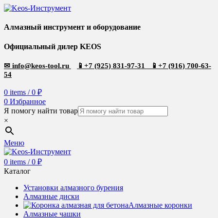
Алмазный инструмент и оборудование
Официальный дилер KEOS
✉
info@keos-tool.ru
📱
+7 (925) 831-97-31
📱
+7 (916) 700-63-
54
0
items
/
0
₽
0
Избранное
Я помогу найти товар
×
Меню
0
items
/
0
₽
Каталог
Установки алмазного бурения
Алмазные диски
Алмазные коронки
Алмазные чашки