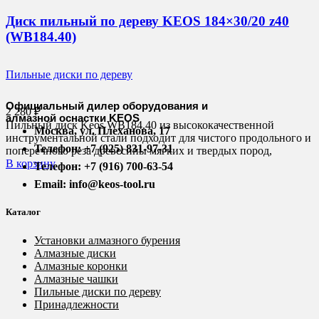
Диск пильный по дереву KEOS 184×30/20 z40
(WB184.40)
Пильные диски по дереву
Официальный дилер оборудования и
2 280
₽
алмазной оснастки KEOS
Пильный диск Keos WB184.40 из высококачественной
Москва, ул. Плеханова, 17
инструментальной стали подходит для чистого продольного и
Телефон: +7 (925) 831-97-31
поперечного реза древесины мягких и твердых пород,
В корзину
Телефон: +7 (916) 700-63-54
Email: info@keos-tool.ru
Каталог
Установки алмазного бурения
Алмазные диски
Алмазные коронки
Алмазные чашки
Пильные диски по дереву
Принадлежности