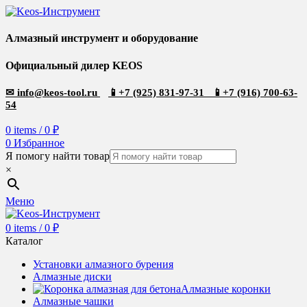
Алмазный инструмент и оборудование
Официальный дилер KEOS
✉
info@keos-tool.ru
📱
+7 (925) 831-97-31
📱
+7 (916) 700-63-
54
0
items
/
0
₽
0
Избранное
Я помогу найти товар
×
Меню
0
items
/
0
₽
Каталог
Установки алмазного бурения
Алмазные диски
Алмазные коронки
Алмазные чашки