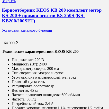
Закрыть
Керноотборник KEOS KB 200 комплект мотор
KS-200 + прямой штатив KS-250S (KS-
KB200/200SET)
Установки алмазного бурения
164 990
₽
Технические характеристики KEOS KB 200
Напряжение:
220 В
Мощность (Вт):
2400
Max диаметр сверла:
200 мм
Тип сверления:
мокрое и сухое
Угол наклона направляющей:
нет град
Плавный пуск:
есть
Регулировка оборотов:
да
Вес нетто:
45 кг
Частота вращения шпинделя:
600 об/мин
Частота:
50 Гц
Потребляемый ток:
2.4 А
Посадка коронки:
внешняя 1 1/4, внутренняя 1/2 дюйм