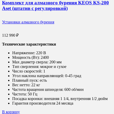
Комплект для алмазного бурения KEOS KS-200
Aset (штатив c регулировкой)
Установки алмазного бурения
112 990
₽
Технические характеристики
Напряжение:
220 В
Мощность (Вт):
2400
Max диаметр сверла:
200 мм
Тип сверления:
мокрое и сухое
Число скоростей:
1
Угол наклона направляющей:
0-45 град
Плавный пуск:
есть
Вес нетто:
22 кг
Частота вращения шпинделя:
600 об/мин
Частота:
50 Гц
Посадка коронки:
внешняя 1 1/4, внутренняя 1/2 дюйм
Гарантия производителя 24 месяца
В корзину