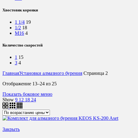
Хвостовик коронки
1 1/4
19
1/2
18
М16
4
Количество скоростей
1
15
3
4
Главная
Установки алмазного бурения
Страница 2
Цены:
Отображение 13–24 из 25
по
Показать боковое меню
возрастанию
Show
9
12
18
24
Закрыть