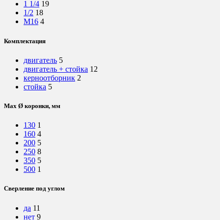
1 1/4
19
1/2
18
М16
4
Комплектация
двигатель
5
двигатель + стойка
12
керноотборник
2
стойка
5
Max Ø коронки, мм
130
1
160
4
200
5
250
8
350
5
500
1
Сверление под углом
да
11
нет
9