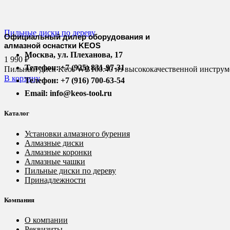
Пильные диски по дереву
Официальный дилер оборудования и
алмазной оснастки KEOS
Москва, ул. Плеханова, 17
1 990
₽
Телефон: +7 (925) 831-97-31
Пильный диск Keos WB160.40 из высококачественной инструмен
В корзину
Телефон: +7 (916) 700-63-54
Email: info@keos-tool.ru
Каталог
Установки алмазного бурения
Алмазные диски
Алмазные коронки
Алмазные чашки
Пильные диски по дереву
Принадлежности
Компания
О компании
Реквизиты