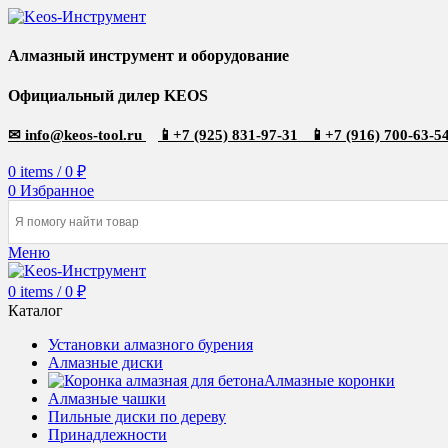
Алмазный инструмент и оборудование
Официальный дилер KEOS
✉
info@keos-tool.ru
📱
+7 (925) 831-97-31
📱
+7 (916) 700-63-5
0
items
/
0
₽
0
Избранное
Меню
0
items
/
0
₽
Каталог
Установки алмазного бурения
Алмазные диски
Алмазные коронки
Алмазные чашки
Пильные диски по дереву
Принадлежности