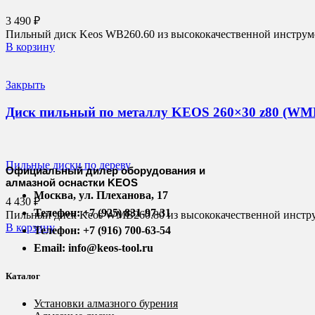
3 490
₽
Пильный диск Keos WB260.60 из высококачественной инструмен
В корзину
Закрыть
Диск пильный по металлу KEOS 260×30 z80 (WM
Пильные диски по дереву
Официальный дилер оборудования и
алмазной оснастки KEOS
Москва, ул. Плеханова, 17
4 430
₽
Телефон: +7 (925) 831-97-31
Пильный диск Keos WMB260.80 из высококачественной инструме
В корзину
Телефон: +7 (916) 700-63-54
Email: info@keos-tool.ru
Каталог
Установки алмазного бурения