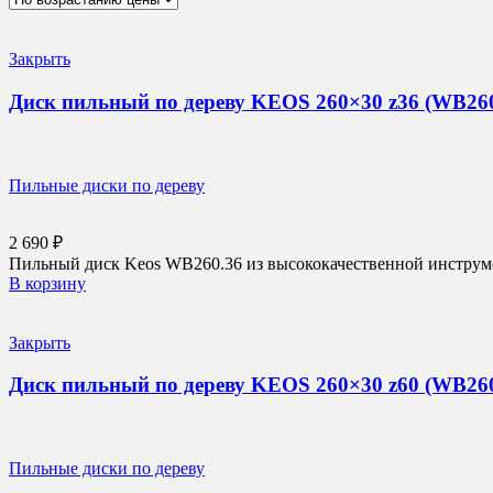
Закрыть
Диск пильный по дереву KEOS 260×30 z36 (WB260
Пильные диски по дереву
2 690
₽
Пильный диск Keos WB260.36 из высококачественной инструмен
В корзину
Закрыть
Диск пильный по дереву KEOS 260×30 z60 (WB260
Пильные диски по дереву