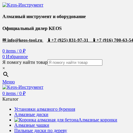
Алмазный инструмент и оборудование
Официальный дилер KEOS
✉
info@keos-tool.ru
📱
+7 (925) 831-97-31
📱
+7 (916) 700-63-5
0
items
/
0
₽
0
Избранное
Я помогу найти товар
×
Меню
0
items
/
0
₽
Каталог
Установки алмазного бурения
Алмазные диски
Алмазные коронки
Алмазные чашки
Пильные диски по дереву